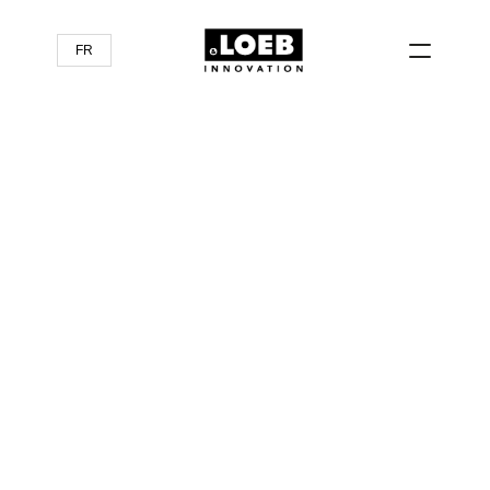
FR
Anticiper
l'avenir
des
marques
pour
créer
de
la
valeur
grâce
à
l’innovation
agile
Une équipe de spécialistes de l'innovation qui 
enrichit le développement créatif de nouvelles 
marques, produits et services, de la conception 
à la réalisation. Depuis 1997.
Découvrez nos références
Exclusif : Mythic Value